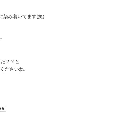
に染み着いてます(笑)
と
った？？と
てくださいね。