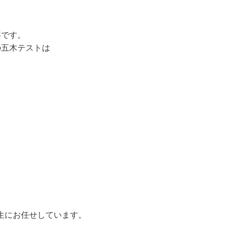
事です。
の五木テストは
と
生にお任せしています。