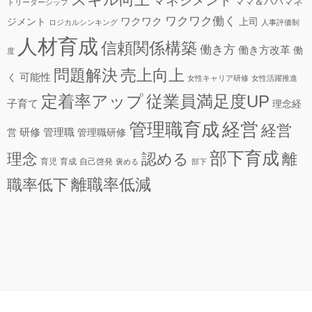
マネジメント
ママ＆パパマネ
トリーダーシップ
ワクワク働く
ワクワク
ジメント
上司
ロジカルシンキング
人事評価制
人材育成
信頼関係構築
働き方
働き方改革
働
度
問題解決
売上向上
可能性
く
女性キャリア研修
女性活躍推進
定着率アップ
従業員満足度UP
子育て
理念経
管理職育成
経営
経営
研修
管理職
営
管理職研修
部下育成
理念
認める
離
育児
育成
自己啓発
褒める
部下
離職率低減
職率低下