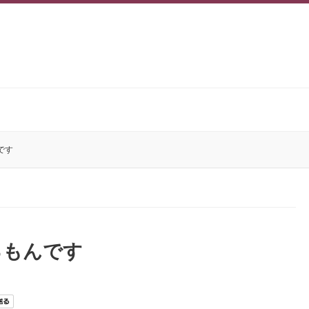
です
るもんです