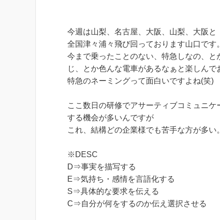
今週は山梨、名古屋、大阪、山梨、大阪と
全国津々浦々飛び回っております山口です
今まで乗ったことのない、特急しなの、と
じ、とか色んな電車があるなぁと楽しんで
特急のネーミングって面白いですよね(笑)
ここ数日の研修でアサーティブコミュニケ
する機会が多いんですが
これ、結構どの企業様でも苦手な方が多い
※DESC
D⇒事実を描写する
E⇒気持ち・感情を言語化する
S⇒具体的な要求を伝える
C⇒自分が何をするのか伝え選択させる