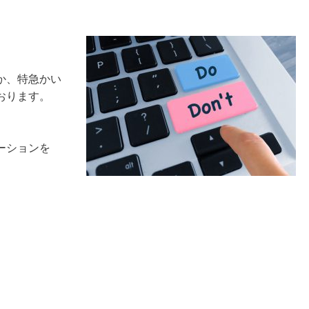
。
か、特急かい
おります。
ーションを
。