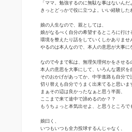
「ママ。勉強するのに無駄な事はないんだ
きっとどっかで役に立つよ。いい経験した
娘の人生なので、親としては、
娘がなるべく自分の希望するところに行ける
環境を整えたり話をしていくしかありませ
やるのは本人なので、本人の意思が大事に
なので今まで私は、無理矢理何かをさせる
本人の意思を大事にして、いろんな選択を
そのおかげがあってか、中学進路も自分で
切り替えも自分でうまく出来てると思いま
まぁその辺は良かったなぁと思う半面、
ここまで来て途中で諦めるのか？？
もうちょっと本気出せよ、と思うところで
娘曰く、
いつもいつも全力投球するんじゃなく、