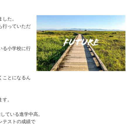
ました。
も行っていただ
いる小学校に行
くことになるん
ます。
指している進学中高。
レテストの成績で