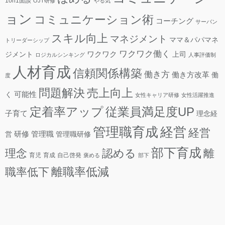
1on1面談
OJT研修
やる気
ョン
コミュニケーション術
コーチング
サーバン
スキル向上
マネジメント
ママ＆パパマネ
トリーダーシップ
ワクワク働く
ワクワク
ジメント
上司
ロジカルシンキング
人事評価制
人材育成
信頼関係構築
働き方
働き方改革
働
度
問題解決
売上向上
可能性
く
女性キャリア研修
女性活躍推進
定着率アップ
従業員満足度UP
子育て
理念経
管理職育成
経営
経営
研修
管理職
営
管理職研修
部下育成
理念
認める
離
育児
育成
自己啓発
褒める
部下
離職率低減
職率低下