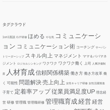
タグクラウド
コミュニケーシ
ほめる
1on1面談
OJT研修
やる気
ョン
コミュニケーション術
コーチング
サーバン
スキル向上
マネジメント
ママ＆パパマネ
トリーダーシップ
ワクワク働く
ワクワク
ジメント
上司
ロジカルシンキング
人事評価制
人材育成
信頼関係構築
働き方
働き方改革
働
度
問題解決
売上向上
可能性
く
女性キャリア研修
女性活躍推進
定着率アップ
従業員満足度UP
子育て
理念経
管理職育成
経営
経営
研修
管理職
営
管理職研修