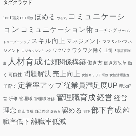
タグクラウド
コミュニケーシ
ほめる
1on1面談
OJT研修
やる気
ョン
コミュニケーション術
コーチング
サーバン
スキル向上
マネジメント
ママ＆パパマネ
トリーダーシップ
ワクワク働く
ワクワク
ジメント
上司
ロジカルシンキング
人事評価制
人材育成
信頼関係構築
働き方
働き方改革
働
度
問題解決
売上向上
可能性
く
女性キャリア研修
女性活躍推進
定着率アップ
従業員満足度UP
子育て
理念経
管理職育成
経営
経営
研修
管理職
営
管理職研修
部下育成
理念
認める
離
育児
育成
自己啓発
褒める
部下
離職率低減
職率低下